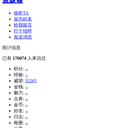
收听TA
加为好友
给我留言
打个招呼
发送消息
统计信息
已有
176074
人来访过
积分:
--
经验:
--
威望:
32265
金钱:
--
魅力:
--
点券:
--
金币:
--
好友:
--
日志:
--
相册:
--