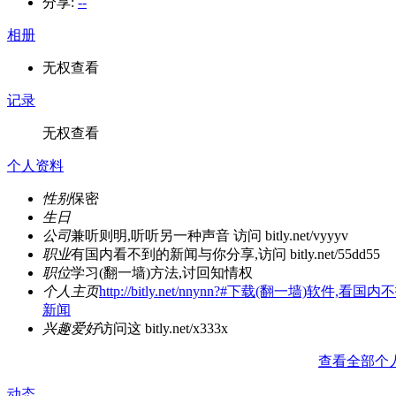
分享:
--
相册
无权查看
记录
无权查看
个人资料
性别
保密
生日
公司
兼听则明,听听另一种声音 访问 bitly.net/vyyyv
职业
有国内看不到的新闻与你分享,访问 bitly.net/55dd55
职位
学习(翻一墙)方法,讨回知情权
个人主页
http://bitly.net/nnynn?#下载(翻一墙)软件,看国
新闻
兴趣爱好
访问这 bitly.net/x333x
查看全部个
动态