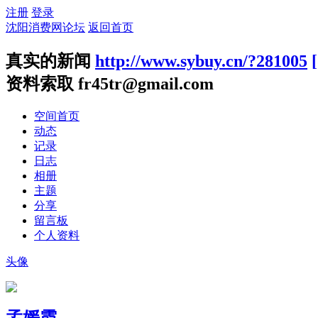
注册
登录
沈阳消费网论坛
返回首页
真实的新闻
http://www.sybuy.cn/?281005
资料索取 fr45tr@gmail.com
空间首页
动态
记录
日志
相册
主题
分享
留言板
个人资料
头像
孟媛霞