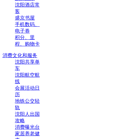
沈阳酒店常
客
盛京书屋
手机数码、
电子券
积分、里
程、购物卡
消费文化和服务
沈阳共享单
车
沈阳航空航
线
会展活动日
历
地铁公交轻
轨
沈阳人出国
攻略
消费曝光台
家居养老健