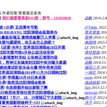
多
作者
回复/查看
最后发表
]
我们都爱看美剧QQ群，群号：142850838
远帆
2014-2-8
览
[
分享
]
五四青年节歌
3719abc
2022
016 BIGBANG 沈阳演唱会延期举办
黑衣章鱼
201
良邂逅谷瑞玉 激情戏被删万人求看
雷神
2016-1-
欲望与愿望间，你又会怎么选呢？
南国情
2015-
《还爱·光年》世界巡回演唱会28日开票
LV
2015-4-27
沈阳市图书馆4月份公益活动安排
曾经世故
201
人影视暂时关站 公告称正清理内容
amie
2014-11-
22日，男神汪东城来到沈阳中街兴隆大家庭
远帆
2014-11
骏动漫试听音乐会火爆 明年再来沈阳
烟花三月
201
界巡回演唱会2014年11月29日唱响沈阳
一抹红
2014-
分享
]
李维嘉10月30日来卓展
zoom
2014-10
分享
]
陈奕迅沈阳演唱会歌单
战战兢兢
201
享
]
仓老师都开始出新歌了啊
Just
2013-12-
18日铁西体育馆任贤齐沈阳演唱会
turncoat
2013-
盗》7月27、28、29登陆辽宁大剧院
帅小子
2012-
看看美国影院啥样子~GO
洋子
2012-1-