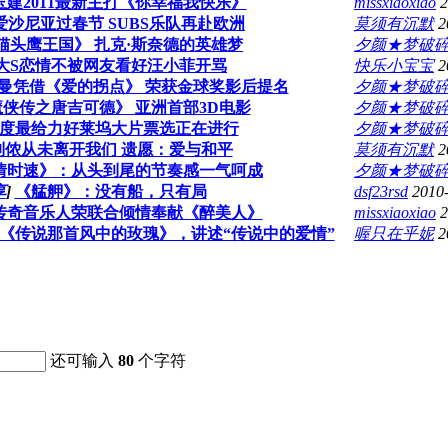
玉建2011最新主打《你幸福我快乐》
missxiaoxiao
2
爱沙尼亚过春节 SUBS乐队再赴欧洲
莫须有沉默
2
猫头鹰王国》 扎克·斯奈德的英雄梦
夕颜★梦破
大S恋情不被网友看好汪小菲开骂
快乐小宝宝
2
曼凭借《爱的拐点》 荣获金球奖影后提名
夕颜★梦破
侠传之唐吉可德》 亚洲首部3D电影
夕颜★梦破
度最给力好莱坞大片票选正在进行
夕颜★梦破
列侬从未离开我们 遗愿：爱与和平
莫须有沉默
2
情时速》：从头到尾的节奏感一气呵成
夕颜★梦破
享
]
《艋舺》：没有船，只有局
dsf23rsd
2010
传奇音乐人荣联合倾情奉献《醉美人》
missxiaoxiao
2
《传说那首风中的玫瑰》，讲述“传说中的爱情”
喔只在乎妮
2
还可输入
80
个字符