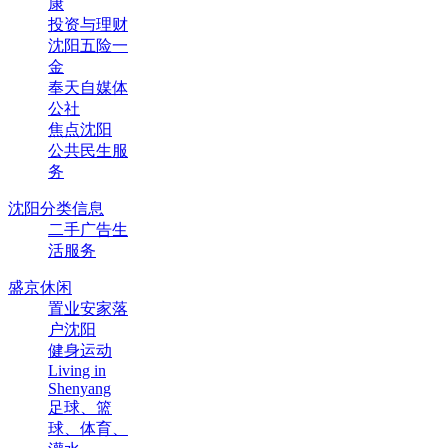
康
投资与理财
沈阳五险一
金
奉天自媒体
公社
焦点沈阳
公共民生服
务
沈阳分类信息
二手广告生
活服务
盛京休闲
置业安家落
户沈阳
健身运动
Living in
Shenyang
足球、篮
球、体育、