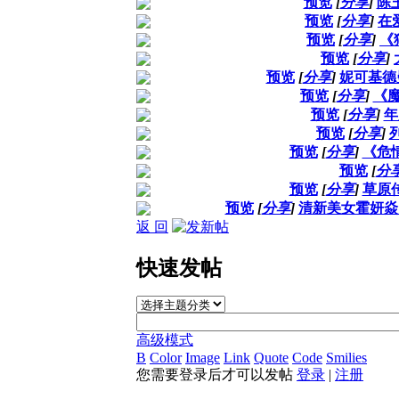
预览
[
分享
]
陈
预览
[
分享
]
在
预览
[
分享
]
《
预览
[
分享
]
预览
[
分享
]
妮可基德
预览
[
分享
]
《魔
预览
[
分享
]
年
预览
[
分享
]
预览
[
分享
]
《危
预览
[
分
预览
[
分享
]
草原
预览
[
分享
]
清新美女霍妍焱
返 回
快速发帖
高级模式
B
Color
Image
Link
Quote
Code
Smilies
您需要登录后才可以发帖
登录
|
注册