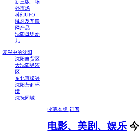
新三版、场
外市场
科幻UFO
域名及互联
网产品
沈阳母婴幼
儿
复兴中的沈阳
沈阳自贸区
大沈阳经济
区
东北再振兴
沈阳营商环
境
沈抚同城
收藏本版
|
订阅
电影、美剧、娱乐
今