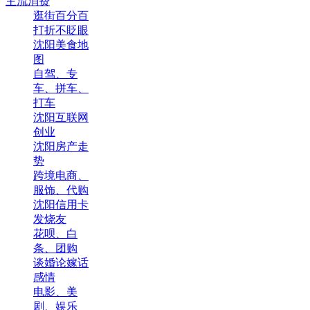
主流消费
逛街百分百
打折不眨眼
沈阳美食地
图
自驾、专
车、拼车、
打车
沈阳互联网
创业
沈阳房产走
势
跨境电商、
服饰、代购
沈阳信用卡
发烧友
花呗、白
条、团购
谈婚论嫁话
感情
电影、美
剧、娱乐