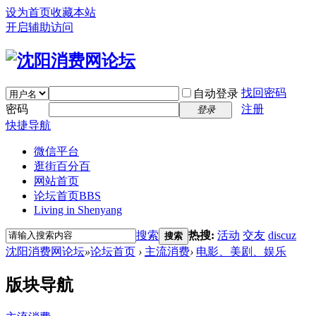
设为首页
收藏本站
开启辅助访问
找回密码
自动登录
密码
注册
登录
快捷导航
微信平台
逛街百分百
网站首页
论坛首页
BBS
Living in Shenyang
搜索
热搜:
活动
交友
discuz
搜索
沈阳消费网论坛
»
论坛首页
›
主流消费
›
电影、美剧、娱乐
版块导航