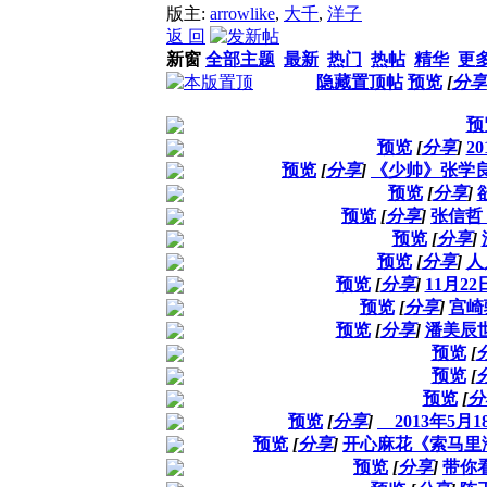
版主:
arrowlike
,
大千
,
洋子
返 回
新窗
全部主题
最新
热门
热帖
精华
更
隐藏置顶帖
预览
[
分享
预
预览
[
分享
]
2
预览
[
分享
]
《少帅》张学
预览
[
分享
]
预览
[
分享
]
张信哲
预览
[
分享
]
预览
[
分享
]
人
预览
[
分享
]
11月
预览
[
分享
]
宫崎
预览
[
分享
]
潘美辰世
预览
[
预览
[
预览
[
分
预览
[
分享
]
2013年5月
预览
[
分享
]
开心麻花《索马里海
预览
[
分享
]
带你