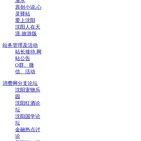
灌水
原创小说.心
灵驿站
爱上沈阳
沈阳人在天
涯-旅游版
站务管理及活动
站长接待.网
站公告
Q群、微
信、活动
消费网分支论坛
沈阳宠物乐
园
沈阳红酒论
坛
沈阳国学论
坛
金融热点讨
论