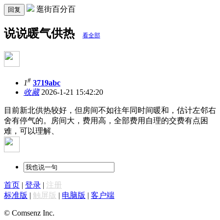
逛街百分百
回复
说说暖气供热
看全部
#
1
3719abc
收藏
2026-1-21 15:42:20
目前新北供热较好，但房间不如往年同时间暖和，估计左邻右
舍有停气的。房间大，费用高，全部费用自理的交费有点困
难，可以理解、
首页
|
登录
|
注册
标准版
|
触屏版
|
电脑版
|
客户端
© Comsenz Inc.