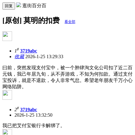
逛街百分百
回复
[原创] 莫明的扣费
看全部
#
1
3719abc
收藏
2026-1-25 13:29:33
曰前，突然发现支付宝中，被一个肿肆洵文化公司扣了近二百
元钱，我己年居九旬，从不弄游戏，不知为何扣款。通过支付
宝投诉，就是不退款，令人非常气忿。希望老年朋友千万小心
网络陷阱。
#
2
3719abc
2026-1-25 13:32:50
我已把艾付宝银行卡解绑了。