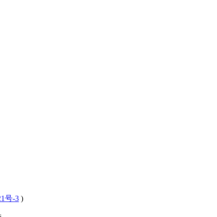
21号-3
)
 .