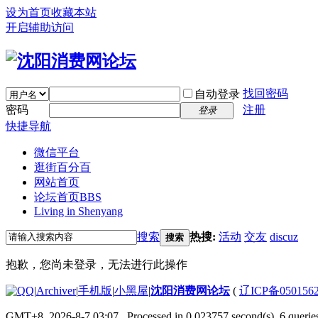
设为首页
收藏本站
开启辅助访问
找回密码
自动登录
密码
注册
登录
快捷导航
微信平台
逛街百分百
网站首页
论坛首页
BBS
Living in Shenyang
搜索
热搜:
活动
交友
discuz
搜索
抱歉，您尚未登录，无法进行此操作
|
Archiver
|
手机版
|
小黑屋
|
沈阳消费网论坛
(
辽ICP备050156
GMT+8, 2026-8-7 03:07
, Processed in 0.023757 second(s), 6 queries