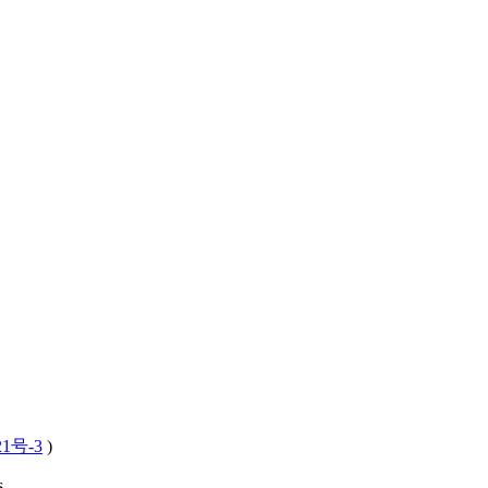
21号-3
)
 .