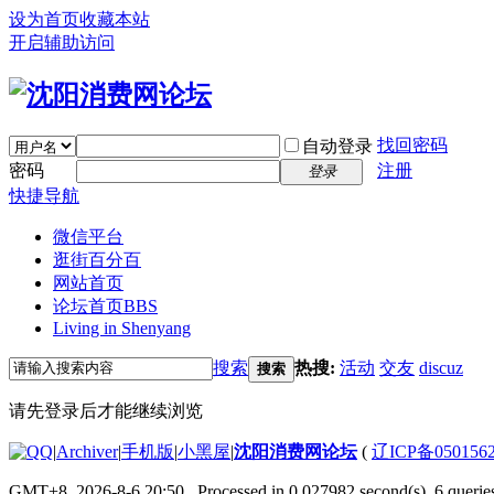
设为首页
收藏本站
开启辅助访问
找回密码
自动登录
密码
注册
登录
快捷导航
微信平台
逛街百分百
网站首页
论坛首页
BBS
Living in Shenyang
搜索
热搜:
活动
交友
discuz
搜索
请先登录后才能继续浏览
|
Archiver
|
手机版
|
小黑屋
|
沈阳消费网论坛
(
辽ICP备050156
GMT+8, 2026-8-6 20:50
, Processed in 0.027982 second(s), 6 queries