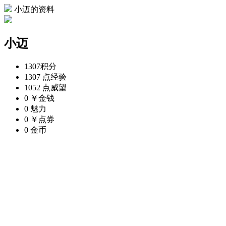
小迈的资料
小迈
1307
积分
1307 点
经验
1052 点
威望
0 ￥
金钱
0
魅力
0 ￥
点券
0
金币