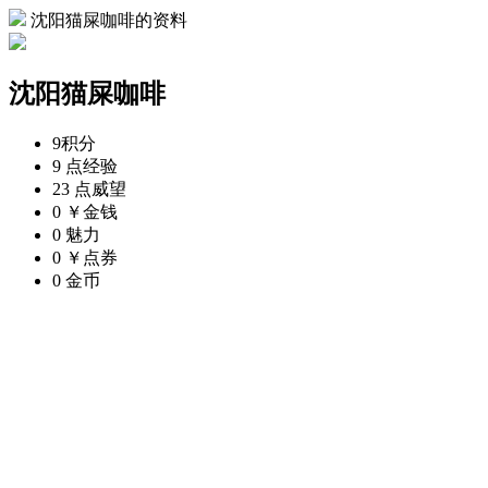
沈阳猫屎咖啡的资料
沈阳猫屎咖啡
9
积分
9 点
经验
23 点
威望
0 ￥
金钱
0
魅力
0 ￥
点券
0
金币