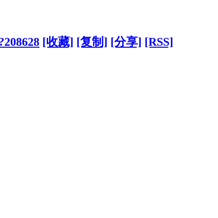
/?208628
[收藏]
[复制]
[分享]
[RSS]