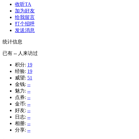
收听TA
加为好友
给我留言
打个招呼
发送消息
统计信息
已有
--
人来访过
积分:
19
经验:
19
威望:
51
金钱:
--
魅力:
--
点券:
--
金币:
--
好友:
--
日志:
--
相册:
--
分享:
--