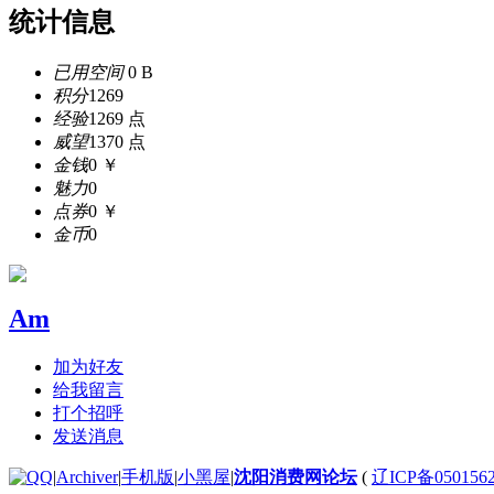
统计信息
已用空间
0 B
积分
1269
经验
1269 点
威望
1370 点
金钱
0 ￥
魅力
0
点券
0 ￥
金币
0
Am
加为好友
给我留言
打个招呼
发送消息
|
Archiver
|
手机版
|
小黑屋
|
沈阳消费网论坛
(
辽ICP备050156