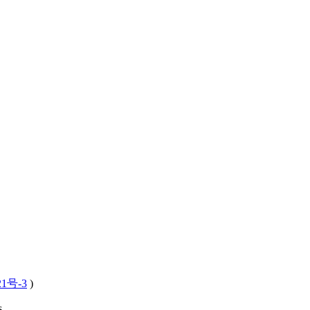
21号-3
)
 .