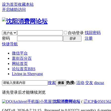
设为首页
收藏本站
开启辅助访问
找回密码
自动登录
密码
注册
登录
快捷导航
微信平台
逛街百分百
网站首页
论坛首页
BBS
Living in Shenyang
搜索
热搜:
活动
交友
discuz
搜索
请先登录后才能继续浏览
|
Archiver
|
手机版
|
小黑屋
|
沈阳消费网论坛
(
辽ICP备050156
GMT+8, 2026-8-7 21:15
, Processed in 0.023271 second(s), 6 queries