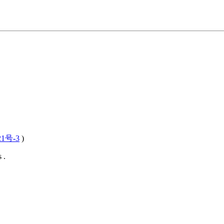
21号-3
)
 .