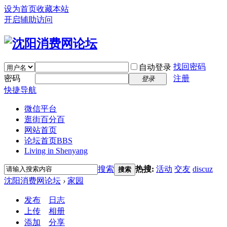
设为首页
收藏本站
开启辅助访问
找回密码
自动登录
密码
注册
登录
快捷导航
微信平台
逛街百分百
网站首页
论坛首页
BBS
Living in Shenyang
搜索
热搜:
活动
交友
discuz
搜索
沈阳消费网论坛
›
家园
发布
日志
上传
相册
添加
分享