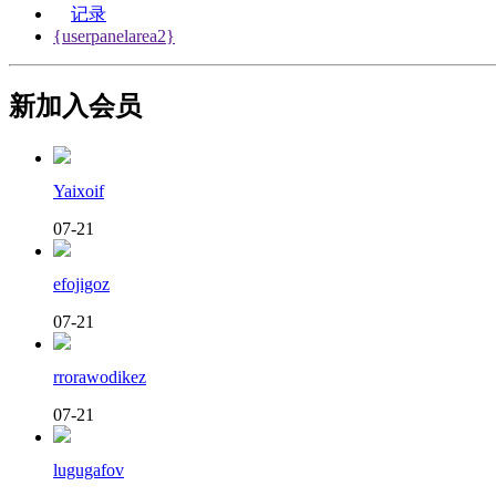
记录
{userpanelarea2}
新加入会员
Yaixoif
07-21
efojigoz
07-21
rrorawodikez
07-21
lugugafov