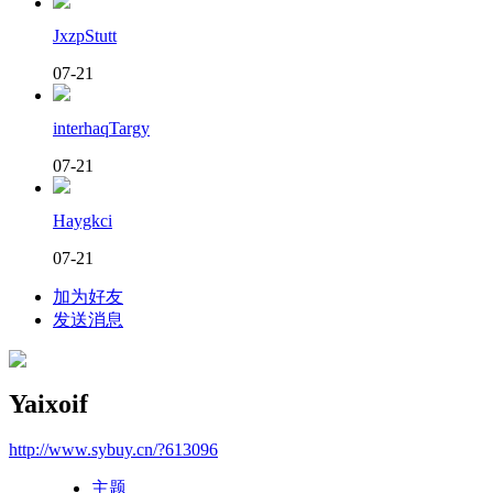
JxzpStutt
07-21
interhaqTargy
07-21
Haygkci
07-21
加为好友
发送消息
Yaixoif
http://www.sybuy.cn/?613096
主题