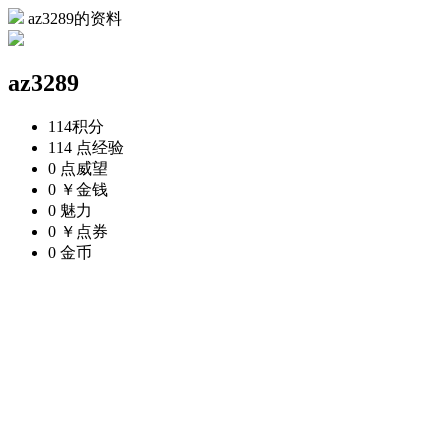
az3289的资料
az3289
114
积分
114 点
经验
0 点
威望
0 ￥
金钱
0
魅力
0 ￥
点券
0
金币