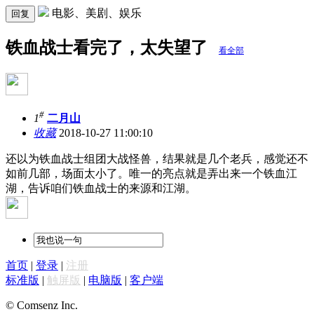
电影、美剧、娱乐
回复
铁血战士看完了，太失望了
看全部
#
1
二月山
收藏
2018-10-27 11:00:10
还以为铁血战士组团大战怪兽，结果就是几个老兵，感觉还不
如前几部，场面太小了。唯一的亮点就是弄出来一个铁血江
湖，告诉咱们铁血战士的来源和江湖。
首页
|
登录
|
注册
标准版
|
触屏版
|
电脑版
|
客户端
© Comsenz Inc.