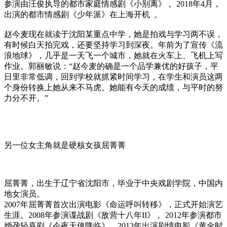
参演由汪俊执导的都市家庭情感剧《小别离》 。2018年4月，
出演的都市情感剧《少年派》在上海开机 。
赵今麦现在就读于沈阳某重点中学，她是拍戏与学习两不误，
有时候白天拍完戏，还要坚持学习到深夜。年前为了宣传《流
浪地球》，几乎是一天飞一个城市，她就在火车上、飞机上写
作业。郭丽敏说：“赵今麦的确是一个品学兼优的好孩子，平
日里非常低调，回到学校就抓紧时间学习，在学生和演员这两
个身份转换上她从来不马虎。她能有今天的成绩，与平时的努
力分不开。”
另一位女主角就是硬核女孩屈菁菁
屈菁菁，出生于辽宁省沈阳市，毕业于中央戏剧学院，中国内
地女演员。
2007年屈菁菁首次出演电影《命运呼叫转移》，正式开始演艺
生涯。2008年参演谍战剧《敌营十八年II》 。2012年参演都市
婚孕轻喜剧《今夜天使降临》。2013年出演剧情电影《黄金时