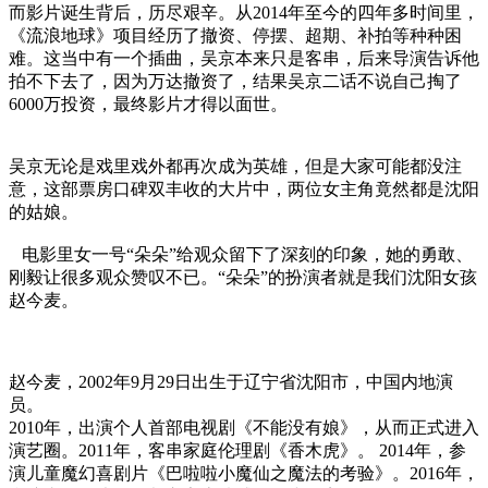
而影片诞生背后，历尽艰辛。从2014年至今的四年多时间里，
《流浪地球》项目经历了撤资、停摆、超期、补拍等种种困
难。这当中有一个插曲，吴京本来只是客串，后来导演告诉他
拍不下去了，因为万达撤资了，结果吴京二话不说自己掏了
6000万投资，最终影片才得以面世。
吴京无论是戏里戏外都再次成为英雄，但是大家可能都没注
意，这部票房口碑双丰收的大片中，两位女主角竟然都是沈阳
的姑娘。
电影里女一号“朵朵”给观众留下了深刻的印象，她的勇敢、
刚毅让很多观众赞叹不已。“朵朵”的扮演者就是我们沈阳女孩
赵今麦。
赵今麦，2002年9月29日出生于辽宁省沈阳市，中国内地演
员。
2010年，出演个人首部电视剧《不能没有娘》，从而正式进入
演艺圈。2011年，客串家庭伦理剧《香木虎》。 2014年，参
演儿童魔幻喜剧片《巴啦啦小魔仙之魔法的考验》。2016年，