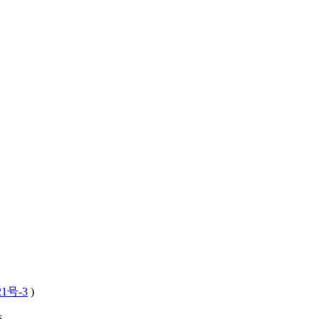
21号-3
)
 .