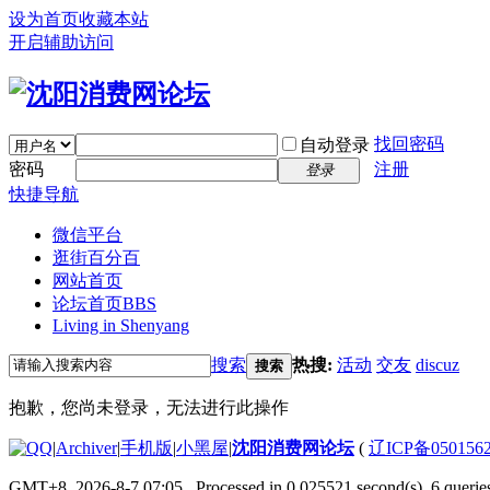
设为首页
收藏本站
开启辅助访问
找回密码
自动登录
密码
注册
登录
快捷导航
微信平台
逛街百分百
网站首页
论坛首页
BBS
Living in Shenyang
搜索
热搜:
活动
交友
discuz
搜索
抱歉，您尚未登录，无法进行此操作
|
Archiver
|
手机版
|
小黑屋
|
沈阳消费网论坛
(
辽ICP备050156
GMT+8, 2026-8-7 07:05
, Processed in 0.025521 second(s), 6 queries