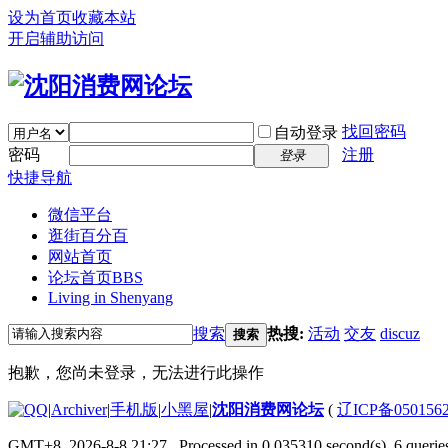
设为首页
收藏本站
开启辅助访问
找回密码
自动登录
密码
注册
登录
快捷导航
微信平台
逛街百分百
网站首页
论坛首页
BBS
Living in Shenyang
搜索
热搜:
活动
交友
discuz
搜索
抱歉，您尚未登录，无法进行此操作
|
Archiver
|
手机版
|
小黑屋
|
沈阳消费网论坛
(
辽ICP备050156
GMT+8, 2026-8-8 21:27
, Processed in 0.035310 second(s), 6 queries