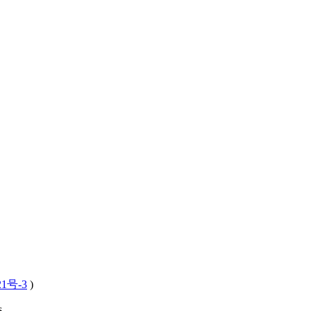
21号-3
)
 .