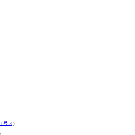
21号-3
)
 .