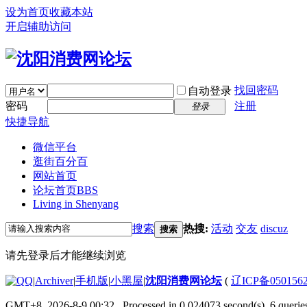
设为首页
收藏本站
开启辅助访问
找回密码
自动登录
密码
注册
登录
快捷导航
微信平台
逛街百分百
网站首页
论坛首页
BBS
Living in Shenyang
搜索
热搜:
活动
交友
discuz
搜索
请先登录后才能继续浏览
|
Archiver
|
手机版
|
小黑屋
|
沈阳消费网论坛
(
辽ICP备050156
GMT+8, 2026-8-9 00:32
, Processed in 0.024073 second(s), 6 queries