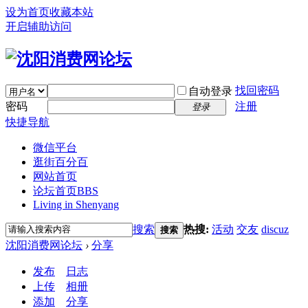
设为首页
收藏本站
开启辅助访问
找回密码
自动登录
密码
注册
登录
快捷导航
微信平台
逛街百分百
网站首页
论坛首页
BBS
Living in Shenyang
搜索
热搜:
活动
交友
discuz
搜索
沈阳消费网论坛
›
分享
发布
日志
上传
相册
添加
分享