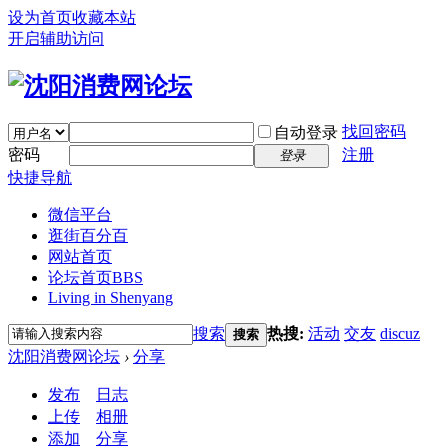
设为首页
收藏本站
开启辅助访问
找回密码
自动登录
密码
注册
登录
快捷导航
微信平台
逛街百分百
网站首页
论坛首页
BBS
Living in Shenyang
搜索
热搜:
活动
交友
discuz
搜索
沈阳消费网论坛
›
分享
发布
日志
上传
相册
添加
分享