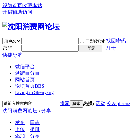
设为首页
收藏本站
开启辅助访问
找回密码
自动登录
密码
注册
登录
快捷导航
微信平台
逛街百分百
网站首页
论坛首页
BBS
Living in Shenyang
搜索
热搜:
活动
交友
discuz
搜索
沈阳消费网论坛
›
分享
发布
日志
上传
相册
添加
分享