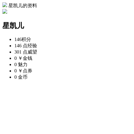
星凯儿的资料
星凯儿
146
积分
146 点
经验
301 点
威望
0 ￥
金钱
0
魅力
0 ￥
点券
0
金币