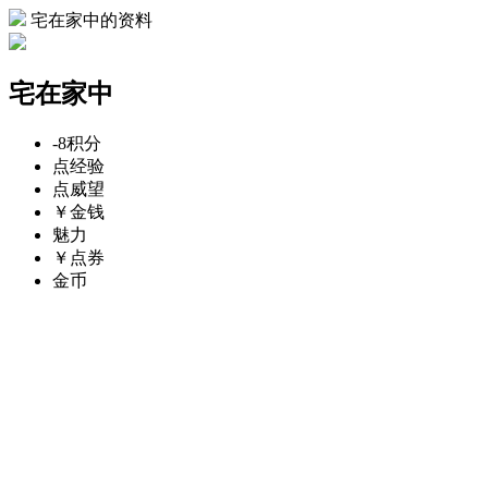
宅在家中的资料
宅在家中
-8
积分
点
经验
点
威望
￥
金钱
魅力
￥
点券
金币