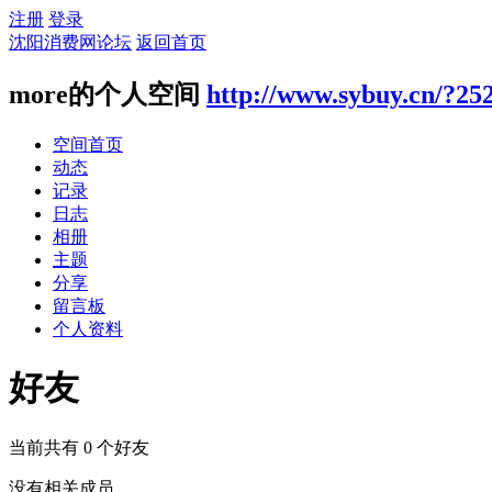
注册
登录
沈阳消费网论坛
返回首页
more的个人空间
http://www.sybuy.cn/?25
空间首页
动态
记录
日志
相册
主题
分享
留言板
个人资料
好友
当前共有
0
个好友
没有相关成员