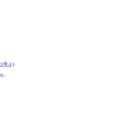
21号-3
)
s .