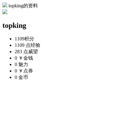
topking的资料
topking
1109
积分
1109 点
经验
283 点
威望
0 ￥
金钱
0
魅力
0 ￥
点券
0
金币