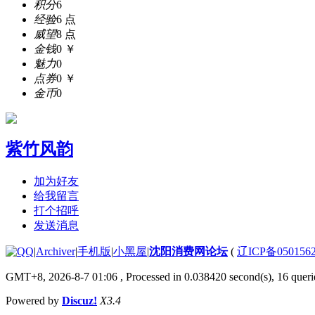
积分
6
经验
6 点
威望
8 点
金钱
0 ￥
魅力
0
点券
0 ￥
金币
0
紫竹风韵
加为好友
给我留言
打个招呼
发送消息
|
Archiver
|
手机版
|
小黑屋
|
沈阳消费网论坛
(
辽ICP备050156
GMT+8, 2026-8-7 01:06
, Processed in 0.038420 second(s), 16 querie
Powered by
Discuz!
X3.4