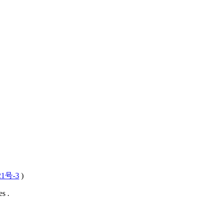
21号-3
)
s .