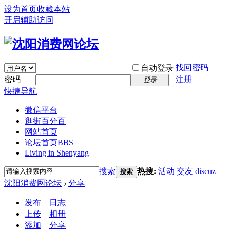
设为首页
收藏本站
开启辅助访问
找回密码
自动登录
密码
注册
登录
快捷导航
微信平台
逛街百分百
网站首页
论坛首页
BBS
Living in Shenyang
搜索
热搜:
活动
交友
discuz
搜索
沈阳消费网论坛
›
分享
发布
日志
上传
相册
添加
分享