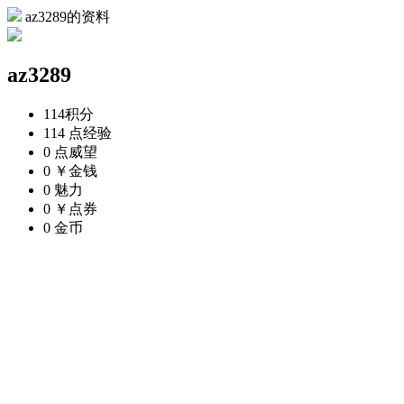
az3289的资料
az3289
114
积分
114 点
经验
0 点
威望
0 ￥
金钱
0
魅力
0 ￥
点券
0
金币