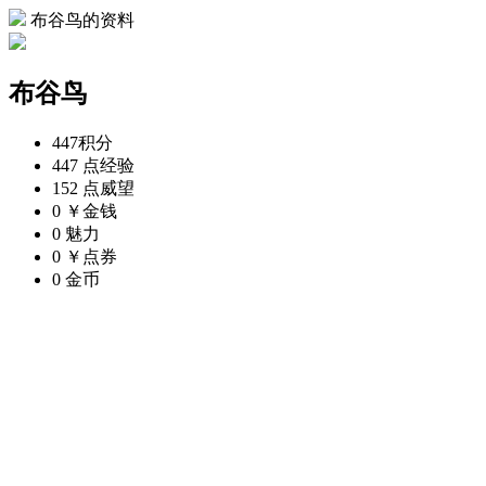
布谷鸟的资料
布谷鸟
447
积分
447 点
经验
152 点
威望
0 ￥
金钱
0
魅力
0 ￥
点券
0
金币