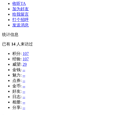
收听TA
加为好友
给我留言
打个招呼
发送消息
统计信息
已有
14
人来访过
积分:
107
经验:
107
威望:
29
金钱:
--
魅力:
--
点券:
--
金币:
--
好友:
--
日志:
--
相册:
--
分享:
--