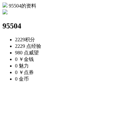
95504的资料
95504
2229
积分
2229 点
经验
980 点
威望
0 ￥
金钱
0
魅力
0 ￥
点券
0
金币