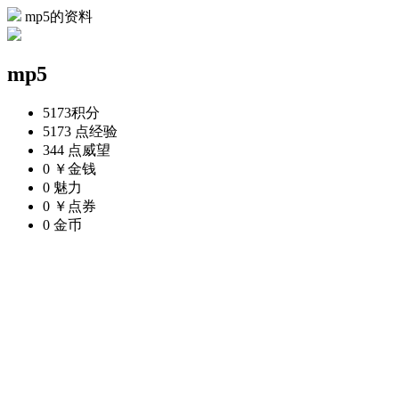
mp5的资料
mp5
5173
积分
5173 点
经验
344 点
威望
0 ￥
金钱
0
魅力
0 ￥
点券
0
金币