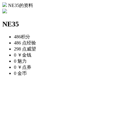
NE35的资料
NE35
486
积分
486 点
经验
298 点
威望
0 ￥
金钱
0
魅力
0 ￥
点券
0
金币