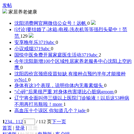
发帖
家居养老健康
沈阳消费网官网微信公众号！
远帆
0
[讨论]要结婚了-冰箱-电视-洗衣机等等强烈头晕中！
范
范
129
安享晚年乐
3719abc
0
小议戒烟
3719abc
0
国悦中医免费开展家庭医生活动
3719abc
2
今年沈阳新增100个区域性居家养老服务中心
沈阳上空的
鹰
0
沈阳四价宫颈癌疫苗短缺 有接种点预约半年才能接种
syNo1
0
身体有这3个表现，说明你体内无毒素
烟头
0
“心碎”后果很严重 对身体伤害堪比心脏病
groom
0
辽宁将全面叫停三级以上医院门诊输液！以后这53种病
不用再打吊瓶啦！
more
1
高血压十个误区 你知道几个？
jade
0
1
2
3
4
.. 112
/ 112 页
下一页
首页
|
登录
|
注册