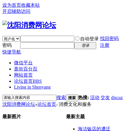
设为首页
收藏本站
开启辅助访问
找回密码
自动登录
密码
注册
登录
快捷导航
微信平台
逛街百分百
网站首页
论坛首页
BBS
Living in Shenyang
搜索
热搜:
活动
交友
discuz
搜索
沈阳消费网论坛
»
论坛首页
›
消费文化和服务
最新图片
最新主题
海洁钣店的遭迂