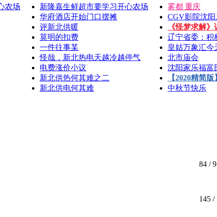
心农场
新隆嘉生鲜超市要学习开心农场
雾都 重庆
华府酒店开始门口摆摊
CGV影院沈
评新北供暖
《怪梦求解》说
莫明的扣费
辽宁省委：积极
一件往事某
皇姑万象汇今
怪哉，新北热电天越冷越停气
北市庙会
电费涨价小议
沈阳家乐福富民桥
新北供热何其难之二
【2020精简版
新北供电何其难
中秋节快乐
84
/ 9
145
/