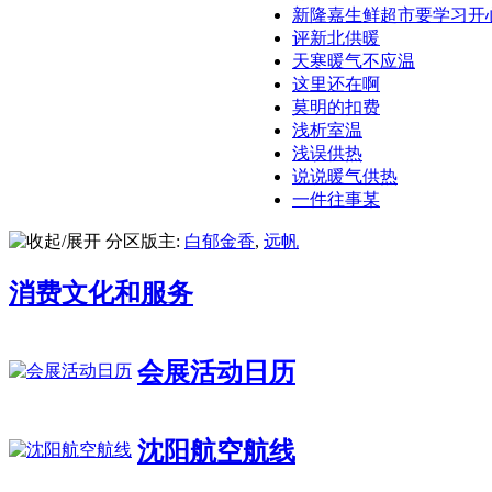
新隆嘉生鲜超市要学习开
评新北供暖
天寒暖气不应温
这里还在啊
莫明的扣费
浅析室温
浅误供热
说说暖气供热
一件往事某
分区版主:
白郁金香
,
远帆
消费文化和服务
会展活动日历
沈阳航空航线