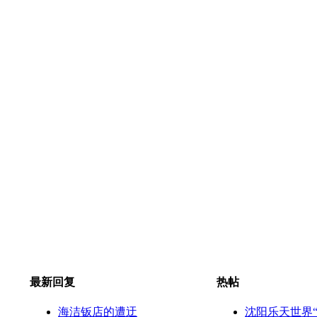
最新回复
热帖
海洁钣店的遭迂
沈阳乐天世界“有