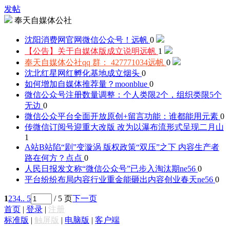
发帖
奉天自媒体公社
沈阳消费网官网微信公众号！
远帆
0
【公告】关于自媒体版成立说明
远帆
1
奉天自媒体公社qq 群： 427771034
远帆
0
沈北红星网红孵化基地成立
烟头
0
如何增加自媒体推荐量？
moonblue
0
微信公众号注册数量调整：个人类限2个，组织类限5个
无边
0
微信公众平台全面开放原创+留言功能：谁都能用
元素
0
传微信订阅号迎重大改版 改为以瀑布流形式呈现
二月山
1
A站B站陷“剧”变漩涡 版权政策“双压”之下 内容生产者
路在何方？
点点
0
人民日报发文称“微信公众号”已步入淘汰期
ne56
0
平台纷纷布局内容行业重金能砸出内容创业春天
ne56
0
1
2
3
4
.. 5
/ 5 页
下一页
首页
|
登录
|
注册
标准版
|
触屏版
|
电脑版
|
客户端