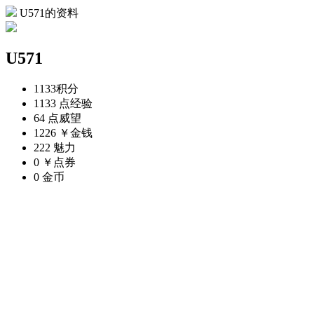
U571的资料
U571
1133
积分
1133 点
经验
64 点
威望
1226 ￥
金钱
222
魅力
0 ￥
点券
0
金币