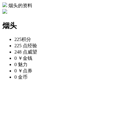
烟头的资料
烟头
225
积分
225 点
经验
248 点
威望
0 ￥
金钱
0
魅力
0 ￥
点券
0
金币