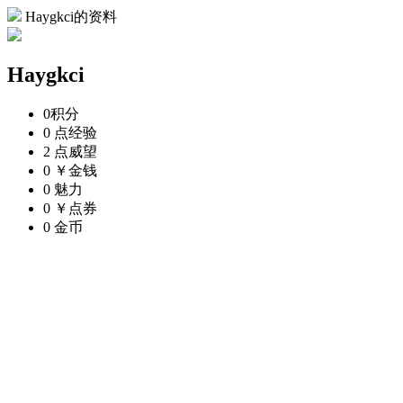
Haygkci的资料
Haygkci
0
积分
0 点
经验
2 点
威望
0 ￥
金钱
0
魅力
0 ￥
点券
0
金币