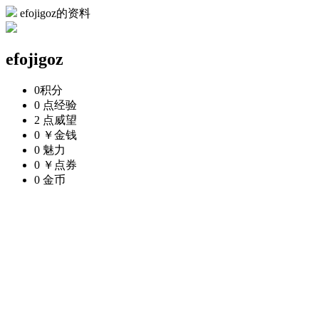
efojigoz的资料
efojigoz
0
积分
0 点
经验
2 点
威望
0 ￥
金钱
0
魅力
0 ￥
点券
0
金币