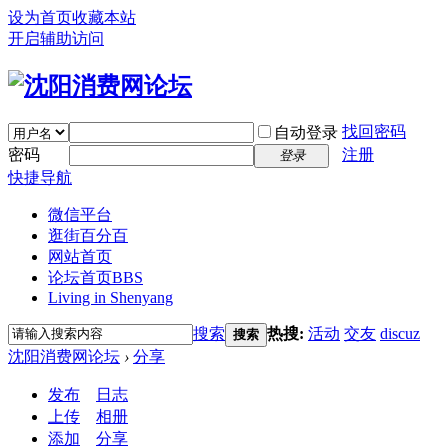
设为首页
收藏本站
开启辅助访问
找回密码
自动登录
密码
注册
登录
快捷导航
微信平台
逛街百分百
网站首页
论坛首页
BBS
Living in Shenyang
搜索
热搜:
活动
交友
discuz
搜索
沈阳消费网论坛
›
分享
发布
日志
上传
相册
添加
分享