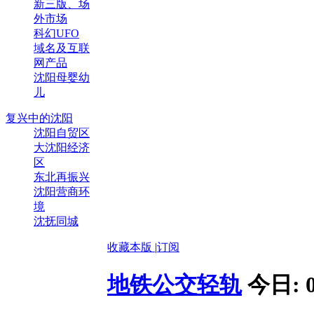
新三版、场
外市场
科幻UFO
域名及互联
网产品
沈阳母婴幼
儿
复兴中的沈阳
沈阳自贸区
大沈阳经济
区
东北再振兴
沈阳营商环
境
沈抚同城
收藏本版
|
订阅
地铁公交轻轨
今日: