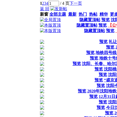
1
2
3
4
/ 4 页
下一页
返 回
新窗
全部主题
最新
热门
热帖
精华
更
隐藏置顶帖
预览
沈
隐藏置顶帖
预览
【公
隐藏置顶帖
预览
预览
礼让
预览
预览
地铁四号线
预览
地铁十号
预览
沈阳、长春、哈尔
预览
沈阳桃
预览
沈阳
预览
“盛京
预览
沈阳
预览
2020年沈阳
预览
12月3
预览
沈阳
预览
今日
预览