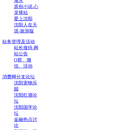
灌水
原创小说.心
灵驿站
爱上沈阳
沈阳人在天
涯-旅游版
站务管理及活动
站长接待.网
站公告
Q群、微
信、活动
消费网分支论坛
沈阳宠物乐
园
沈阳红酒论
坛
沈阳国学论
坛
金融热点讨
论