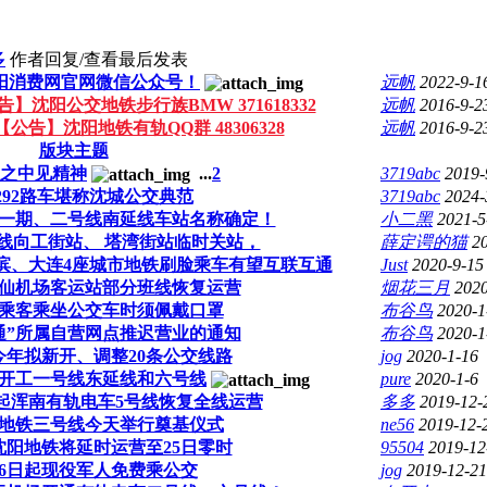
多
作者
回复/查看
最后发表
阳消费网官网微信公众号！
远帆
2022-9-1
告】沈阳公交地铁步行族BMW 371618332
远帆
2016-9-2
【公告】沈阳地铁有轨QQ群 48306328
远帆
2016-9-2
版块主题
之中见精神
...
2
3719abc
2019-
292路车堪称沈城公交典范
3719abc
2024-
一期、二号线南延线车站名称确定！
小二黑
2021-5
线向工街站、 塔湾街站临时关站，
薛定谔的猫
2
滨、大连4座城市地铁刷脸乘车有望互联互通
Just
2020-9-15
仙机场客运站部分班线恢复运营
烟花三月
2020
乘客乘坐公交车时须佩戴口罩
布谷鸟
2020-1
通”所属自营网点推迟营业的通知
布谷鸟
2020-1
今年拟新开、调整20条公交线路
jog
2020-1-16
地铁开工一号线东延线和六号线
pure
2020-1-6
1日起浑南有轨电车5号线恢复全线运营
多多
2019-12-
地铁三号线今天举行奠基仪式
ne56
2019-12-
沈阳地铁将延时运营至25日零时
95504
2019-12
26日起现役军人免费乘公交
jog
2019-12-21