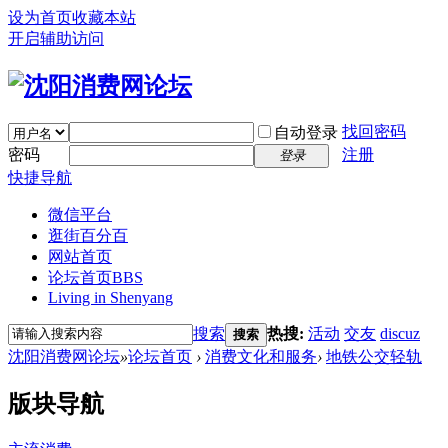
设为首页
收藏本站
开启辅助访问
找回密码
自动登录
密码
注册
登录
快捷导航
微信平台
逛街百分百
网站首页
论坛首页
BBS
Living in Shenyang
搜索
热搜:
活动
交友
discuz
搜索
沈阳消费网论坛
»
论坛首页
›
消费文化和服务
›
地铁公交轻轨
版块导航