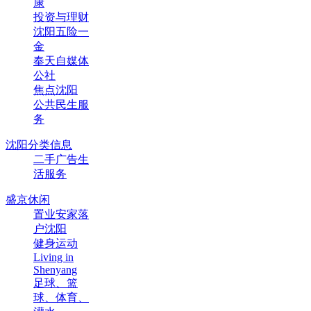
康
投资与理财
沈阳五险一
金
奉天自媒体
公社
焦点沈阳
公共民生服
务
沈阳分类信息
二手广告生
活服务
盛京休闲
置业安家落
户沈阳
健身运动
Living in
Shenyang
足球、篮
球、体育、