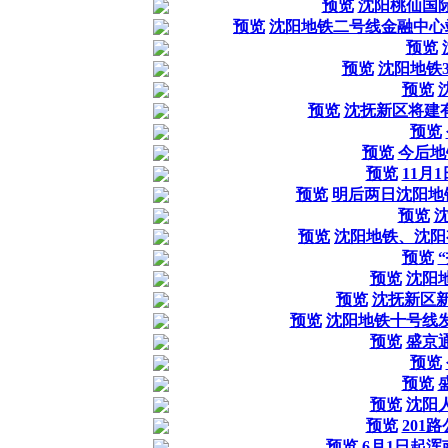
预览
沈阳桃仙国
预览
沈阳地铁二号线金融中心
预览
预览
沈阳地铁
预览
预览
沈抚新区将建
预览
预览
今后地
预览
11月
预览
明后两日沈阳地
预览
预览
沈阳地铁、沈阳
预览
预览
沈阳
预览
沈抚新区新
预览
沈阳地铁十号线
预览
盛京
预览
预览
预览
沈阳
预览
201
预览
6月1日起浑