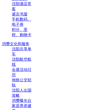
沈阳酒店常
客
盛京书屋
手机数码、
电子券
积分、里
程、购物卡
消费文化和服务
沈阳共享单
车
沈阳航空航
线
会展活动日
历
地铁公交轻
轨
沈阳人出国
攻略
消费曝光台
家居养老健