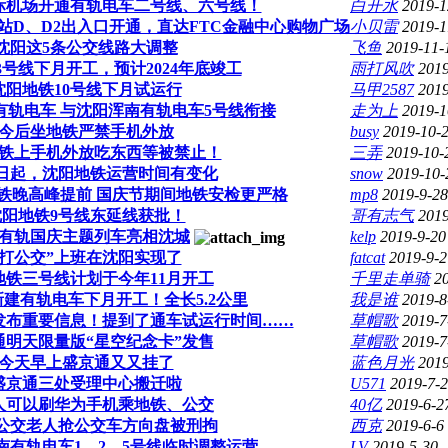
际机场开通有轨电车二号线、六号线！
白开水
2019-1
站D、D2出入口开通，直达FTC金融中心购物广场
小贝雷
2019-1
沈阳这5条公交线路大调整
飞鱼
2019-11-
3号线下月开工，预计2024年底竣工
雨打风吹
2019
沈阳地铁10号线下月试运行
马甲2587
2019
有轨电车 与沈阳浑南有轨电车5号线衔接
走为上
2019-1
今后坐地铁严禁手机外放
busy
2019-10-
铁上手机外放吃东西等被禁止！
三弄
2019-10-
1日起，沈阳地铁运营时间有变化
snow
2019-10-
铁晚高峰提前 国庆节期间地铁安检更严格
mp8
2019-9-28
沈阳地铁9号线东延线获批！
哥有志气
2019
有轨国庆主题列车亮相沈城
kelp
2019-9-20
“打公交”上班在沈阳实现了
fatcat
2019-9-2
地铁三号线计划于今年11月开工
千里走单骑
2
建有轨电车下月开工！全长5.2公里
我是谁
2019-8
发布重要信息！提到了通车试运行时间……
草帽歌
2019-7
通明天限量版“星空纪念卡”发售
草帽歌
2019-7
今天早上盛京通又又挂了
蓝色月光
2019
盛京通三处受理中心搬迁啦
U571
2019-7-2
人可以刷华为手机乘地铁、公交
40亿
2019-6-2
路公交老人抢公交车方向盘被刑拘
西克
2019-6-6
南有轨电车1、2、5号线临时调整运营
LV
2019-5-30