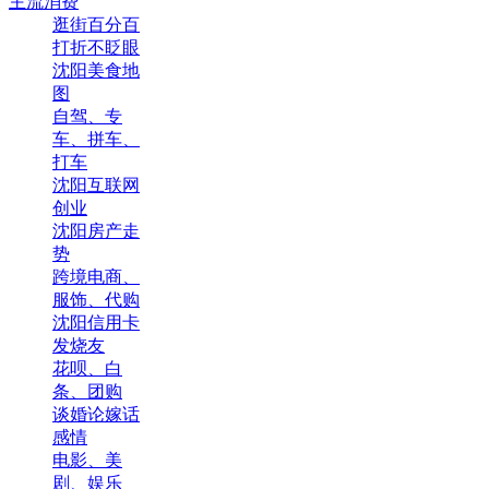
主流消费
逛街百分百
打折不眨眼
沈阳美食地
图
自驾、专
车、拼车、
打车
沈阳互联网
创业
沈阳房产走
势
跨境电商、
服饰、代购
沈阳信用卡
发烧友
花呗、白
条、团购
谈婚论嫁话
感情
电影、美
剧、娱乐