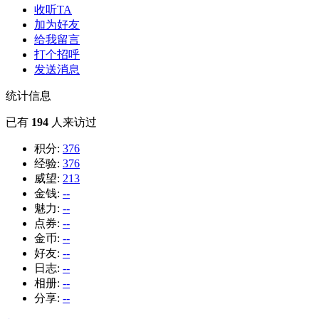
收听TA
加为好友
给我留言
打个招呼
发送消息
统计信息
已有
194
人来访过
积分:
376
经验:
376
威望:
213
金钱:
--
魅力:
--
点券:
--
金币:
--
好友:
--
日志:
--
相册:
--
分享:
--