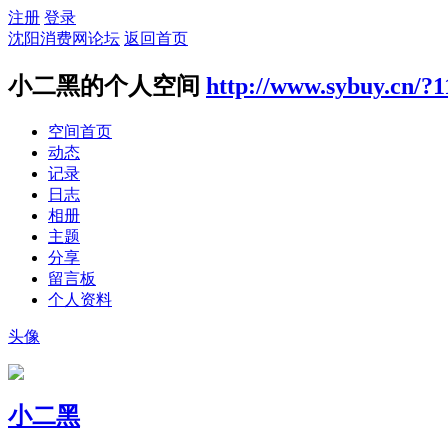
注册
登录
沈阳消费网论坛
返回首页
小二黑的个人空间
http://www.sybuy.cn/?1
空间首页
动态
记录
日志
相册
主题
分享
留言板
个人资料
头像
小二黑