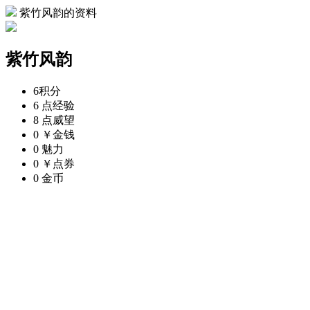
紫竹风韵的资料
紫竹风韵
6
积分
6 点
经验
8 点
威望
0 ￥
金钱
0
魅力
0 ￥
点券
0
金币